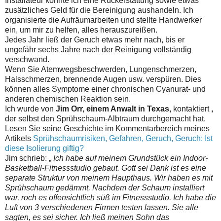
Installateur konnte ich eine Rückerstattung sowie etwas
zusätzliches Geld für die Bereinigung aushandeln.
Ich
organisierte die Aufräumarbeiten und stellte Handwerker
ein, um mir zu helfen, alles herauszureißen.
Jedes Jahr ließ der Geruch etwas mehr nach, bis er
ungefähr sechs Jahre nach der Reinigung vollständig
verschwand.
Wenn Sie Atemwegsbeschwerden, Lungenschmerzen,
Halsschmerzen, brennende Augen usw. verspüren. Dies
können alles Symptome einer chronischen
Cyanurat- und
anderen chemischen
Reaktion sein.
Ich wurde von
Jim Orr, einem Anwalt in Texas,
kontaktiert
,
der selbst den Sprühschaum-Albtraum durchgemacht hat.
Lesen Sie seine Geschichte im Kommentarbereich meines
Artikels
Sprühschaumrisiken, Gefahren, Geruch, Geruch: Ist
diese Isolierung giftig?
Jim schrieb: „
Ich habe auf meinem Grundstück ein Indoor-
Basketball-Fitnessstudio gebaut.
Gott sei Dank ist es eine
separate Struktur von meinem Haupthaus.
Wir haben es mit
Sprühschaum gedämmt.
Nachdem der Schaum installiert
war, roch es offensichtlich süß im Fitnessstudio.
Ich habe die
Luft von 3 verschiedenen Firmen testen lassen.
Sie alle
sagten, es sei sicher.
Ich ließ meinen Sohn das