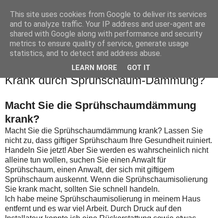
This site uses cookies from Google to deliver its services
Leberhart
and to analyze traffic. Your IP address and user-agent are
shared with Google along with performance and security
metrics to ensure quality of service, generate usage
statistics, and to detect and address abuse.
▼
LEARN MORE
GOT IT
Krank durch Sprühschaum-Dämmung?
Macht Sie die Sprühschaumdämmung
krank?
Macht Sie die Sprühschaumdämmung krank?
Lassen Sie
nicht zu, dass giftiger Sprühschaum Ihre Gesundheit ruiniert.
Handeln Sie
jetzt!
Aber Sie werden es wahrscheinlich nicht
alleine tun wollen, suchen Sie einen Anwalt für
Sprühschaum, einen Anwalt, der sich mit giftigem
Sprühschaum auskennt.
Wenn die Sprühschaumisolierung
Sie krank macht, sollten Sie schnell handeln.
Ich habe meine Sprühschaumisolierung in meinem Haus
entfernt und es war viel Arbeit.
Durch Druck auf den