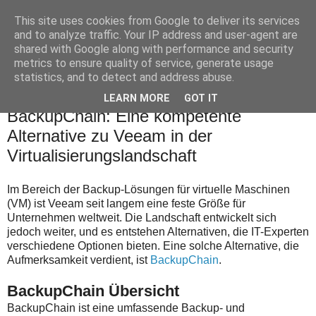
This site uses cookies from Google to deliver its services
Leberhart
and to analyze traffic. Your IP address and user-agent are
shared with Google along with performance and security
metrics to ensure quality of service, generate usage
statistics, and to detect and address abuse.
▼
LEARN MORE
GOT IT
BackupChain: Eine kompetente
Alternative zu Veeam in der
Virtualisierungslandschaft
Im Bereich der Backup-Lösungen für virtuelle Maschinen
(VM) ist Veeam seit langem eine feste Größe für
Unternehmen weltweit. Die Landschaft entwickelt sich
jedoch weiter, und es entstehen Alternativen, die IT-Experten
verschiedene Optionen bieten. Eine solche Alternative, die
Aufmerksamkeit verdient, ist
BackupChain
.
BackupChain Übersicht
BackupChain ist eine umfassende Backup- und