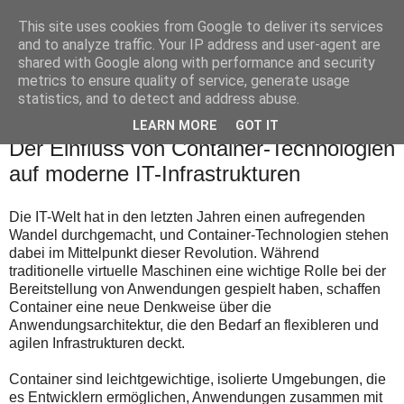
This site uses cookies from Google to deliver its services
Leberhart
and to analyze traffic. Your IP address and user-agent are
shared with Google along with performance and security
metrics to ensure quality of service, generate usage
statistics, and to detect and address abuse.
▼
LEARN MORE
GOT IT
Der Einfluss von Container-Technologien
auf moderne IT-Infrastrukturen
Die IT-Welt hat in den letzten Jahren einen aufregenden
Wandel durchgemacht, und Container-Technologien stehen
dabei im Mittelpunkt dieser Revolution. Während
traditionelle virtuelle Maschinen eine wichtige Rolle bei der
Bereitstellung von Anwendungen gespielt haben, schaffen
Container eine neue Denkweise über die
Anwendungsarchitektur, die den Bedarf an flexibleren und
agilen Infrastrukturen deckt.
Container sind leichtgewichtige, isolierte Umgebungen, die
es Entwicklern ermöglichen, Anwendungen zusammen mit