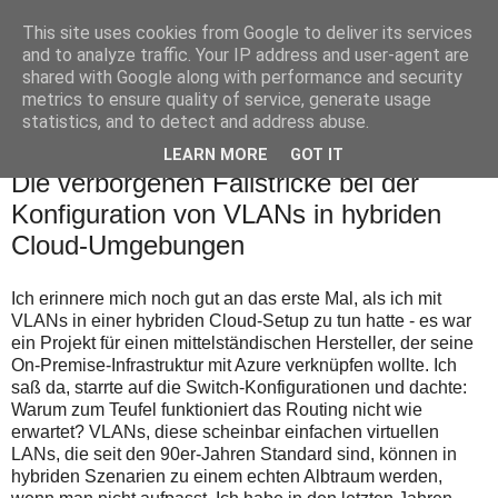
This site uses cookies from Google to deliver its services
Leberhart
and to analyze traffic. Your IP address and user-agent are
shared with Google along with performance and security
metrics to ensure quality of service, generate usage
statistics, and to detect and address abuse.
▼
LEARN MORE
GOT IT
Die verborgenen Fallstricke bei der
Konfiguration von VLANs in hybriden
Cloud-Umgebungen
Ich erinnere mich noch gut an das erste Mal, als ich mit
VLANs in einer hybriden Cloud-Setup zu tun hatte - es war
ein Projekt für einen mittelständischen Hersteller, der seine
On-Premise-Infrastruktur mit Azure verknüpfen wollte. Ich
saß da, starrte auf die Switch-Konfigurationen und dachte:
Warum zum Teufel funktioniert das Routing nicht wie
erwartet? VLANs, diese scheinbar einfachen virtuellen
LANs, die seit den 90er-Jahren Standard sind, können in
hybriden Szenarien zu einem echten Albtraum werden,