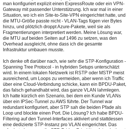
man konfiguriert explizit einen ExpressRoute oder ein VPN-
Gateway mit passender Unterstützung. Ich war mal in einer
Situation, wo ich ein Site-to-Site-VPN eingerichtet hatte, und
die MTU-Größe passte nicht - VLAN-Tags fügen vier Bytes
hinzu, und plötzlich droppt Azure-Pakete, weil sie als
Fragmentierungen interpretiert werden. Meine Lösung war,
die MTU auf beiden Seiten auf 1496 zu setzen, was den
Overhead ausgleicht, ohne dass ich die gesamte
Infrastruktur umbauen musste.
Ich denke oft darüber nach, wie sehr die STP-Konfiguration -
Spanning Tree Protocol - in hybriden Setups unterschätzt
wird. In einem lokalen Netzwerk ist RSTP oder MSTP meist
ausreichend, um Loops zu vermeiden, aber wenn ich Traffic
über eine Cloud-Verbindung schicke, kann ein BPDU-Paket,
das falsch gehandhabt wird, das ganze VLAN lahmlegen.
Ich hatte kürzlich ein Szenario, bei dem ein Kunde VLANs
über ein IPSec-Tunnel zu AWS führte. Der Tunnel war
redundant konfiguriert, aber STP sah die beiden Pfade als
Loop und blockte einen Port. Die Lösung? Ich habe BPDU-
Filtering auf den Tunnel-Interfaces aktiviert und stattdessen
eine dedizierte STP-Instanz pro VLAN eingerichtet. Das