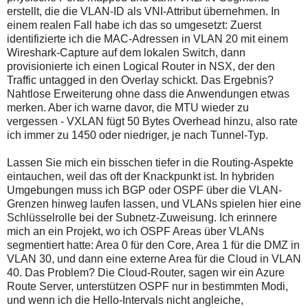
erstellt, die die VLAN-ID als VNI-Attribut übernehmen. In
einem realen Fall habe ich das so umgesetzt: Zuerst
identifizierte ich die MAC-Adressen in VLAN 20 mit einem
Wireshark-Capture auf dem lokalen Switch, dann
provisionierte ich einen Logical Router in NSX, der den
Traffic untagged in den Overlay schickt. Das Ergebnis?
Nahtlose Erweiterung ohne dass die Anwendungen etwas
merken. Aber ich warne davor, die MTU wieder zu
vergessen - VXLAN fügt 50 Bytes Overhead hinzu, also rate
ich immer zu 1450 oder niedriger, je nach Tunnel-Typ.
Lassen Sie mich ein bisschen tiefer in die Routing-Aspekte
eintauchen, weil das oft der Knackpunkt ist. In hybriden
Umgebungen muss ich BGP oder OSPF über die VLAN-
Grenzen hinweg laufen lassen, und VLANs spielen hier eine
Schlüsselrolle bei der Subnetz-Zuweisung. Ich erinnere
mich an ein Projekt, wo ich OSPF Areas über VLANs
segmentiert hatte: Area 0 für den Core, Area 1 für die DMZ in
VLAN 30, und dann eine externe Area für die Cloud in VLAN
40. Das Problem? Die Cloud-Router, sagen wir ein Azure
Route Server, unterstützen OSPF nur in bestimmten Modi,
und wenn ich die Hello-Intervals nicht angleiche,