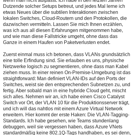
wenn man nicht aufpasst. Ich habe in den letzten Jahren
Dutzende solcher Setups betreut, und jedes Mal lerne ich
etwas Neues über die subtilen Interaktionen zwischen
lokalen Switches, Cloud-Routern und den Protokollen, die
dazwischen vermitteln. Lassen Sie mich Ihnen erzählen,
was ich aus all diesen Erfahrungen mitgenommen habe,
und wie man diese Fallstricke umgeht, ohne dass das
Ganze in einem Haufen von Paketverlusten endet.
Zuerst einmal muss ich betonen, dass VLANs grundsätzlich
eine tolle Erfindung sind. Sie erlauben es uns, physische
Netzwerke logisch zu segmentieren, ohne dass man Kabel
ziehen muss. In einer reinen On-Premise-Umgebung ist das
straightforward: Man definiert VLAN-IDs auf den Ports der
Switches, weist sie den entsprechenden Subnetzen zu, und
fertig. Aber sobald man in eine hybride Cloud geht, mischt
sich alles. Nehmen wir an, ich habe einen Cisco Catalyst
Switch vor Ort, der VLAN 10 für die Produktionsserver trägt,
und ich will das nahtlos mit einem Azure Virtual Network
erweitern. Hier kommt der erste Haken: Die VLAN-Tagging-
Standards. Ich habe gesehen, wie Teams stundenlang
debuggen, weil sie vergessen haben, dass Azure VNets
standardmäßig keine 802.1Q-Tags handhaben, es sei denn,