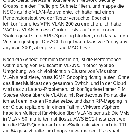
Cloud-Seite, bei Azure, aktiviere ich Network Security
Groups, die den Traffic pro Subnetz filtern, und mappe die
NSGs auf die VLAN-Äquivalente. Ich hatte mal einen
Penetrationstest, wo der Tester versuchte, über ein
fehlkonfiguriertes VPN VLAN 200 zu erreichen; ich hatte
VACLs - VLAN Access Control Lists - auf dem lokalen
Switch gesetzt, die ARP-Spoofing blocken, und das hat den
Versuch gestoppt. Die ACL-Regel war etwas wie "deny any
any vlan 200", aber gezielt auf MAC-Level.
Noch ein Aspekt, der mich fasziniert, ist die Performance-
Optimierung von Multicast in VLANs. In einer hybride
Umgebung, wo ich vielleicht ein Cluster von VMs über
VLANs repliziere, muss IGMP Snooping richtig laufen. Ohne
das flutet Multicast den gesamten Switch, und in der Cloud
wird das zu Latenz-Problemen. Ich konfiguriere immer PIM
Sparse Mode über die VLANs, mit Rendezvous Points, die
ich auf dem lokalen Router setze, und dann RP-Mapping in
der Cloud repliziere. In einem Fall mit VMware vSphere
habe ich Multicast für vMotion über VLANs genutzt: Die VMs
in VLAN 50 migrierten nahtlos zu AWS EC2-Instanzen, weil
ich die IGMP-Querier auf dem vSwitch aktiviert und die TTL
auf 64 gesetzt hatte, um Loops zu vermeiden. Das spart