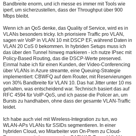
Bandbreite enorm, und ich messe es immer mit Tools wie
iperf, um sicherzustellen, dass der Throughput über 900
Mbps bleibt.
Wenn ich an QoS denke, das Quality of Service, wird es in
VLANs besonders tricky. Ich priorisiere Traffic pro VLAN,
sagen wir VoIP in VLAN 10 mit DSCP EF, während Daten in
VLAN 20 CoS 0 bekommen. In hybriden Setups muss ich
das über den Tunnel hinweg markieren - ich nutze IPsec mit
Policy-Based Routing, das die DSCP-Werte preserved.
Einmal habe ich für einen Kunden, der Video-Conferencing
über VLANs in Azure streamte, eine Queuing-Strategie
implementiert: CBWFQ auf dem Router, mit Reservierungen
von 30% Bandbreite für VLAN 10. Das hat Jitter unter 10 ms
gehalten, was entscheidend war. Technisch basiert das auf
RFC 4594 für VoIP-QoS, und ich passe die Policer an, um
Bursts zu handhaben, ohne dass der gesamte VLAN-Traffic
leidet.
Ich habe auch viel mit Wireless-Integration zu tun, wo
WLAN-APs VLANs für SSIDs segmentieren. In einer
hybriden Cloud, wo Mitarbeiter von On-Prem zu Cloud-