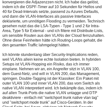
konvergieren die Adjazenzzen nicht. Ich habe das gelöst,
indem ich die OSPF-Timer auf 10 Sekunden für Hellos und
40 für Dead-Intervals setzte, passend zu Azures Defaults,
und dann die VLAN-Interfaces als passive Interfaces
deklarierte, um unnötigen Flooding zu vermeiden. Technisch
gesehen nutzt das die LSA-Typen - Type 1 und 2 für Intra-
Area, Type 5 für External - und ich filtere mit Distribute-Lists,
um sensible Routen aus den VLANs der Cloud fernzuhalten.
Ohne diese Feinheiten hätte ich Routing-Loops gehabt, die
den gesamten Traffic lahmgelegt hätten.
Ich könnte stundenlang über Security-Implications reden,
weil VLANs allein keine echte Isolation bieten. In hybriden
Setups ist VLAN-Hopping ein Risiko, das ich immer
einplane. Nehmen wir an, ein Angreifer sitzt in VLAN 100,
dem Guest-Netz, und will in VLAN 200, das Management,
springen. Double-Tagging ist der Klassiker: Ein Paket mit
outer VLAN 100 und inner VLAN 200, das vom Switch als
native VLAN interpretiert wird. Ich bekämpfe das, indem ich
auf allen Trunk-Ports die native VLAN untagge und DTP
deaktiviere - einfach mit "switchport trunk native vlan tag"
und "switchport mode trunk" auf Cisco-Geräten. In der