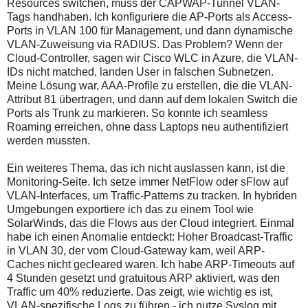
Resources switchen, muss der CAPWAP-Tunnel VLAN-
Tags handhaben. Ich konfiguriere die AP-Ports als Access-
Ports in VLAN 100 für Management, und dann dynamische
VLAN-Zuweisung via RADIUS. Das Problem? Wenn der
Cloud-Controller, sagen wir Cisco WLC in Azure, die VLAN-
IDs nicht matched, landen User in falschen Subnetzen.
Meine Lösung war, AAA-Profile zu erstellen, die die VLAN-
Attribut 81 übertragen, und dann auf dem lokalen Switch die
Ports als Trunk zu markieren. So konnte ich seamless
Roaming erreichen, ohne dass Laptops neu authentifiziert
werden mussten.
Ein weiteres Thema, das ich nicht auslassen kann, ist die
Monitoring-Seite. Ich setze immer NetFlow oder sFlow auf
VLAN-Interfaces, um Traffic-Patterns zu tracken. In hybriden
Umgebungen exportiere ich das zu einem Tool wie
SolarWinds, das die Flows aus der Cloud integriert. Einmal
habe ich einen Anomalie entdeckt: Hoher Broadcast-Traffic
in VLAN 30, der vom Cloud-Gateway kam, weil ARP-
Caches nicht gecleared waren. Ich habe ARP-Timeouts auf
4 Stunden gesetzt und gratuitous ARP aktiviert, was den
Traffic um 40% reduzierte. Das zeigt, wie wichtig es ist,
VLAN-spezifische Logs zu führen - ich nutze Syslog mit