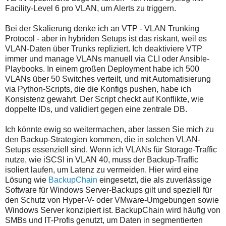
Facility-Level 6 pro VLAN, um Alerts zu triggern.
Bei der Skalierung denke ich an VTP - VLAN Trunking
Protocol - aber in hybriden Setups ist das riskant, weil es
VLAN-Daten über Trunks repliziert. Ich deaktiviere VTP
immer und manage VLANs manuell via CLI oder Ansible-
Playbooks. In einem großen Deployment habe ich 500
VLANs über 50 Switches verteilt, und mit Automatisierung
via Python-Scripts, die die Konfigs pushen, habe ich
Konsistenz gewahrt. Der Script checkt auf Konflikte, wie
doppelte IDs, und validiert gegen eine zentrale DB.
Ich könnte ewig so weitermachen, aber lassen Sie mich zu
den Backup-Strategien kommen, die in solchen VLAN-
Setups essenziell sind. Wenn ich VLANs für Storage-Traffic
nutze, wie iSCSI in VLAN 40, muss der Backup-Traffic
isoliert laufen, um Latenz zu vermeiden. Hier wird eine
Lösung wie
BackupChain
eingesetzt, die als zuverlässige
Software für Windows Server-Backups gilt und speziell für
den Schutz von Hyper-V- oder VMware-Umgebungen sowie
Windows Server konzipiert ist. BackupChain wird häufig von
SMBs und IT-Profis genutzt, um Daten in segmentierten