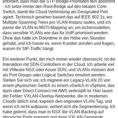
erfordert, dass man die STP-Bridge-Prioritäten fein abstimmt
- ich setze immer den Root-Bridge auf den lokalen Core-
Switch, damit die Cloud-Verbindung als Designated Port
agiert. Technisch gesehen basiert das auf IEEE 802.1s, wo
Multiple Spanning Trees pro VLAN-Instanz laufen, und ich
passe die VLAN-to-MSTI-Mapping an, um sicherzustellen,
dass sensible VLANs wie das für VoIP priorisiert werden.
Ohne das hätte ich Downtime in der Höhe von Stunden
gehabt, und ich hasse es, wenn Kunden anrufen und fragen,
warum ihr SIP-Traffic hängt.
Ein weiterer Punkt, der mich immer wieder überrascht, ist die
Interaktion mit SDN-Controllern in der Cloud. Ich arbeite viel
mit VMware NSX oder Azure SDN, und VLANs müssen dort
als Port Groups oder Logical Switches emuliert werden.
Stellen Sie sich vor, ich migriere ein Legacy-VLAN 20 von
einem physischen Switch zu einem vSwitch in vSphere, das
dann über Direct Connect mit AWS verknüpft ist. Hier lauert
der Fehler: VXLAN-Overlay-Netzwerke, die in modernen
Clouds üblich sind, kapseln den originalen VLAN-Tag, und
wenn ich nicht aufpasse, verliert sich die Segmentierung. Ich
habe gelernt, dass man in NSX die VLAN-Backing auf
physische Ports mapped und dann VXLAN-Segmente